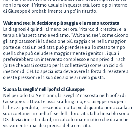
non lo fa con il 'ritmo' usuale in questa età. L'orologio interno
di Giuseppe è probabilmente un po' in ritardo.
Wait and see: la decisione più saggia e la meno accettata
La diagnosi è quindi, almeno per ora, 'ritardo di crescita': e la
terapia è 'aspettiamo e vediamo'. "Wait and see", come dicono
gli anglosassoni è la decisione più saggia che nella maggior
parte dei casi un pediatra può prendere e allo stesso tempo
quella che può deludere maggiormente i genitori, i quali
preferirebbero un intervento complesso e non privo di rischi
(oltre che assai costoso per la collettività) come un ciclo di
iniezioni di GH. Lo specialista deve avere la forza di resistere a
queste pressioni e la sua decisione si rivela giusta.
'Suona la sveglia' nell'ipofisi di Giuseppe
Nel periodo tra 9 e 11 anni, la 'sveglia' nascosta nell'ipofisi di
Giuseppe si attiva. Le ossa si allungano, e Giuseppe recupera
l'altezza perduta, crescendo molto più di quanto non accada ai
suoi coetanei in quella fase della loro vita. Ialla linea blu sono
DS, deviazioni standard, un calcolo matematico che da anche
visivamente una idea precisa della crescita.