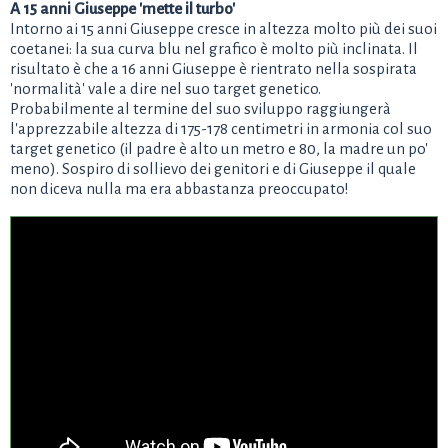
A 15 anni Giuseppe 'mette il turbo'
Intorno ai 15 anni Giuseppe cresce in altezza molto più dei suoi
coetanei: la sua curva blu nel grafico è molto più inclinata. Il
risultato è che a 16 anni Giuseppe è rientrato nella sospirata
'normalità' vale a dire nel suo target genetico.
Probabilmente al termine del suo sviluppo raggiungerà
l'apprezzabile altezza di 175-178 centimetri in armonia col suo
target genetico (il padre è alto un metro e 80, la madre un po'
meno). Sospiro di sollievo dei genitori e di Giuseppe il quale
non diceva nulla ma era abbastanza preoccupato!