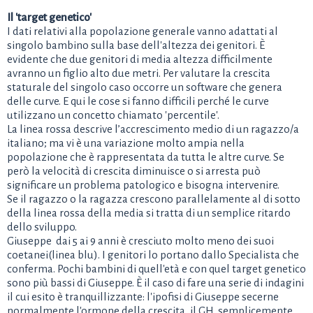
Il 'target genetico'
I dati relativi alla popolazione generale vanno adattati al
singolo bambino sulla base dell'altezza dei genitori. È
evidente che due genitori di media altezza difficilmente
avranno un figlio alto due metri. Per valutare la crescita
staturale del singolo caso occorre un software che genera
delle curve. E qui le cose si fanno difficili perché le curve
utilizzano un concetto chiamato 'percentile'.
La linea rossa descrive l’accrescimento medio di un ragazzo/a
italiano; ma vi è una variazione molto ampia nella
popolazione che è rappresentata da tutta le altre curve. Se
però la velocità di crescita diminuisce o si arresta può
significare un problema patologico e bisogna intervenire.
Se il ragazzo o la ragazza crescono parallelamente al di sotto
della linea rossa della media si tratta di un semplice ritardo
dello sviluppo.
Giuseppe dai 5 ai 9 anni è cresciuto molto meno dei suoi
coetanei(linea blu). I genitori lo portano dallo Specialista che
conferma. Pochi bambini di quell'età e con quel target genetico
sono più bassi di Giuseppe. È il caso di fare una serie di indagini
il cui esito è tranquillizzante: l'ipofisi di Giuseppe secerne
normalmente l'ormone della crescita, il GH, semplicemente