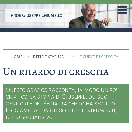
Prof.
Giuseppe Chiumello
home
>
deficit staturali
>
le curve di crescita
Un ritardo di crescita
Questo grafico racconta, in modo un po'
criptico, la storia di Giuseppe, dei suoi
genitori e del Pediatra che lo ha seguito.
Leggiamola con gli occhi e gli strumenti,
dello specialista.