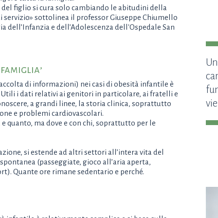
à del figlio si cura solo cambiando le abitudini della
di servizio» sottolinea il professor Giuseppe Chiumello
gia dell’Infanzia e dell’Adolescenza dell'Ospedale San
Un
 famiglia’
ca
accolta di informazioni) nei casi di obesità infantile è
fun
ili i dati relativi ai genitori in particolare, ai fratelli e
vie
conoscere, a grandi linee, la storia clinica, soprattutto
ione e problemi cardiovascolari.
e quanto, ma dove e con chi, soprattutto per le
one, si estende ad altri settori all’intera vita del
ica spontanea (passeggiate, gioco all’aria aperta,
sport). Quante ore rimane sedentario e perché.