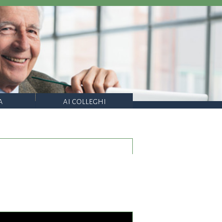
a
ai colleghi