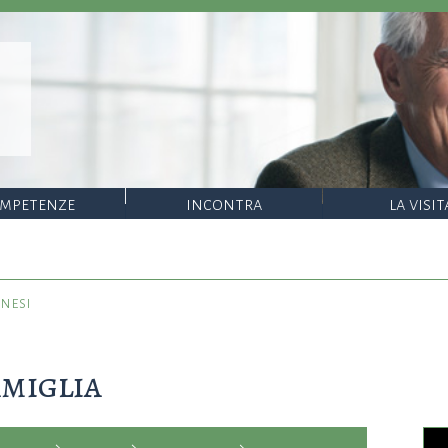
o
mpetenze
incontra
la visit
nesi
amiglia