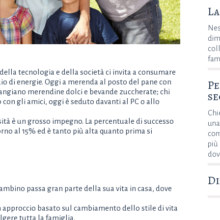
La
Nes
dimo
coll
fam
della tecnologia e della società ci invita a consumare
Pe
ndio di energie. Oggi a merenda al posto del pane con
mangiano merendine dolci e bevande zuccherate; chi
se
con gli amici, oggi è seduto davanti al PC o allo
Chi
sità è un grosso impegno. La percentuale di successo
una
torno al 15% ed è tanto più alta quanto prima si
com
più 
dov
Di
bambino passa gran parte della sua vita in casa, dove
 approccio basato sul cambiamento dello stile di vita
lgere tutta la famiglia.