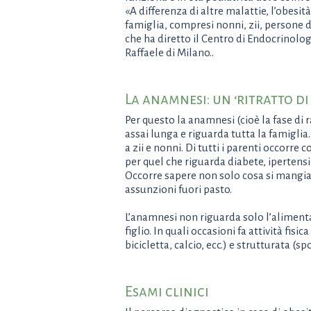
«A differenza di altre malattie, l’obesit
famiglia, compresi nonni, zii, persone 
che ha diretto il Centro di Endocrinolo
Raffaele di Milano..
La anamnesi: un ‘ritratto di
Per questo la anamnesi (cioè la fase di r
assai lunga e riguarda tutta la famiglia. Ut
a zii e nonni. Di tutti i parenti occorre 
per quel che riguarda diabete, ipertens
Occorre sapere non solo cosa si mangia 
assunzioni fuori pasto.
L’anamnesi non riguarda solo l’alimentazi
figlio. In quali occasioni fa attività fis
bicicletta, calcio, ecc.) e strutturata (
Esami clinici