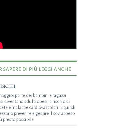
r sapere di più leggi anche
rischi
maggior parte dei bambini e ragazzi
si diventano adulti obesi, a rischio di
bete e malattie cardiovascolari. È quindi
essario prevenire e gestire il sovrappeso
iù presto possibile.