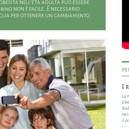
besità nell’età adulta può essere
mbino non è facile. È necessario
iglia per ottenere un cambiamento
pe
I 
La 
obe
dia
nec
il p