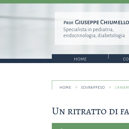
Giuseppe Chiumell
Prof.
Specialista in pediatria,
endocrinologia, diabetologia
home
co
home
>
sovrappeso
>
l’anam
Un ritratto di f