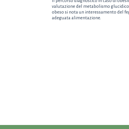
Il percorso diagnostico in caso di obesi
valutazione del metabolismo glucidico, 
obeso si nota un interessamento del fe
adeguata alimentazione.