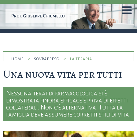
Prof.
Giuseppe Chiumello
home
>
sovrappeso
>
la terapia
Una nuova vita per tutti
Nessuna terapia farmacologica si è
dimostrata finora efficace e priva di effetti
collaterali. Non c'è alternativa. Tutta la
famiglia deve assumere corretti stili di vita.